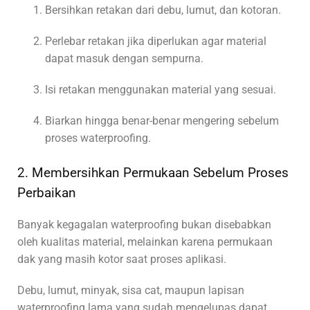
Bersihkan retakan dari debu, lumut, dan kotoran.
Perlebar retakan jika diperlukan agar material
dapat masuk dengan sempurna.
Isi retakan menggunakan material yang sesuai.
Biarkan hingga benar-benar mengering sebelum
proses waterproofing.
2. Membersihkan Permukaan Sebelum Proses
Perbaikan
Banyak kegagalan waterproofing bukan disebabkan
oleh kualitas material, melainkan karena permukaan
dak yang masih kotor saat proses aplikasi.
Debu, lumut, minyak, sisa cat, maupun lapisan
waterproofing lama yang sudah mengelupas dapat