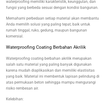
waterproofing memiliki karakteristik, keunggulan, dan
fungsi yang berbeda sesuai dengan kondisi bangunan.
Memahami perbedaan setiap material akan membantu
Anda memilih solusi yang paling tepat, baik untuk
rumah tinggal, ruko, gedung, maupun bangunan
komersial.
Waterproofing Coating Berbahan Akrilik
Waterproofing coating berbahan akrilik merupakan
salah satu material yang paling banyak digunakan
karena mudah diaplikasikan dan memiliki elastisitas
yang baik. Material ini membentuk lapisan pelindung di
atas permukaan beton sehingga mampu mengurangi
risiko rembesan air.
Kelebihan: