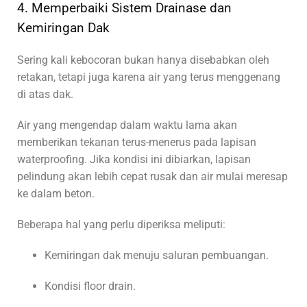
4. Memperbaiki Sistem Drainase dan
Kemiringan Dak
Sering kali kebocoran bukan hanya disebabkan oleh
retakan, tetapi juga karena air yang terus menggenang
di atas dak.
Air yang mengendap dalam waktu lama akan
memberikan tekanan terus-menerus pada lapisan
waterproofing. Jika kondisi ini dibiarkan, lapisan
pelindung akan lebih cepat rusak dan air mulai meresap
ke dalam beton.
Beberapa hal yang perlu diperiksa meliputi:
Kemiringan dak menuju saluran pembuangan.
Kondisi floor drain.