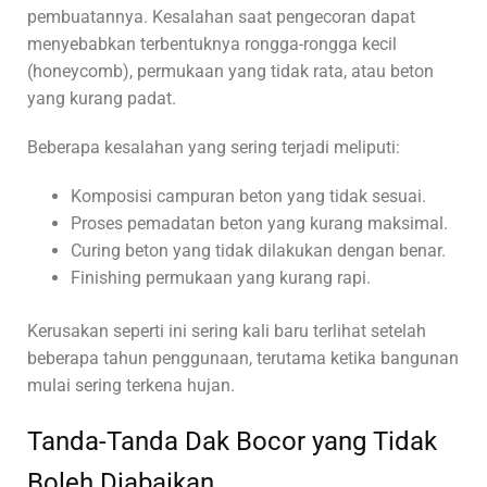
pembuatannya. Kesalahan saat pengecoran dapat
menyebabkan terbentuknya rongga-rongga kecil
(honeycomb), permukaan yang tidak rata, atau beton
yang kurang padat.
Beberapa kesalahan yang sering terjadi meliputi:
Komposisi campuran beton yang tidak sesuai.
Proses pemadatan beton yang kurang maksimal.
Curing beton yang tidak dilakukan dengan benar.
Finishing permukaan yang kurang rapi.
Kerusakan seperti ini sering kali baru terlihat setelah
beberapa tahun penggunaan, terutama ketika bangunan
mulai sering terkena hujan.
Tanda-Tanda Dak Bocor yang Tidak
Boleh Diabaikan