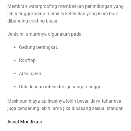
Membran waterproofing memberikan perlindungan yang
lebih tinggi karena memiliki ketebalan yang lebih baik
dibanding coating biasa.
Jenis ini umumnya digunakan pada:
Gedung bertingkat.
Rooftop.
Area parkir.
Dak dengan intensitas genangan tinggi.
Meskipun biaya aplikasinya lebih besar, daya tahannya
juga cenderung lebih lama jika dipasang sesuai standar.
Aspal Modifikasi