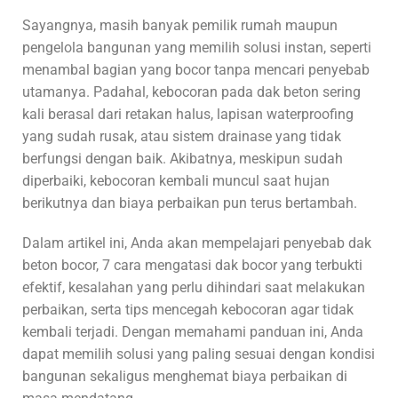
Sayangnya, masih banyak pemilik rumah maupun
pengelola bangunan yang memilih solusi instan, seperti
menambal bagian yang bocor tanpa mencari penyebab
utamanya. Padahal, kebocoran pada dak beton sering
kali berasal dari retakan halus, lapisan waterproofing
yang sudah rusak, atau sistem drainase yang tidak
berfungsi dengan baik. Akibatnya, meskipun sudah
diperbaiki, kebocoran kembali muncul saat hujan
berikutnya dan biaya perbaikan pun terus bertambah.
Dalam artikel ini, Anda akan mempelajari penyebab dak
beton bocor, 7 cara mengatasi dak bocor yang terbukti
efektif, kesalahan yang perlu dihindari saat melakukan
perbaikan, serta tips mencegah kebocoran agar tidak
kembali terjadi. Dengan memahami panduan ini, Anda
dapat memilih solusi yang paling sesuai dengan kondisi
bangunan sekaligus menghemat biaya perbaikan di