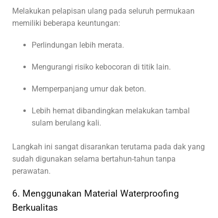
Melakukan pelapisan ulang pada seluruh permukaan
memiliki beberapa keuntungan:
Perlindungan lebih merata.
Mengurangi risiko kebocoran di titik lain.
Memperpanjang umur dak beton.
Lebih hemat dibandingkan melakukan tambal
sulam berulang kali.
Langkah ini sangat disarankan terutama pada dak yang
sudah digunakan selama bertahun-tahun tanpa
perawatan.
6. Menggunakan Material Waterproofing
Berkualitas