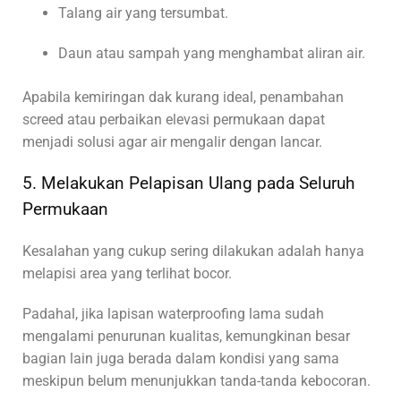
Talang air yang tersumbat.
Daun atau sampah yang menghambat aliran air.
Apabila kemiringan dak kurang ideal, penambahan
screed atau perbaikan elevasi permukaan dapat
menjadi solusi agar air mengalir dengan lancar.
5. Melakukan Pelapisan Ulang pada Seluruh
Permukaan
Kesalahan yang cukup sering dilakukan adalah hanya
melapisi area yang terlihat bocor.
Padahal, jika lapisan waterproofing lama sudah
mengalami penurunan kualitas, kemungkinan besar
bagian lain juga berada dalam kondisi yang sama
meskipun belum menunjukkan tanda-tanda kebocoran.