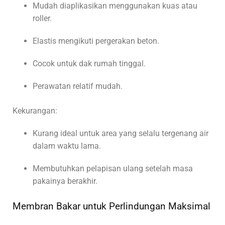
Mudah diaplikasikan menggunakan kuas atau
roller.
Elastis mengikuti pergerakan beton.
Cocok untuk dak rumah tinggal.
Perawatan relatif mudah.
Kekurangan:
Kurang ideal untuk area yang selalu tergenang air
dalam waktu lama.
Membutuhkan pelapisan ulang setelah masa
pakainya berakhir.
Membran Bakar untuk Perlindungan Maksimal