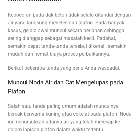
Kebocoran pada dak beton tidak selalu ditandai dengan
air yang langsung menetes dari plafon. Pada banyak
kasus, gejala awal muncul secara perlahan sehingga
sering dianggap sebagai masalah kecil. Padahal,
semakin cepat tanda-tanda tersebut dikenali, semakin
mudah dan hemat biaya proses perbaikannya.
Berikut beberapa tanda yang perlu Anda waspadai.
Muncul Noda Air dan Cat Mengelupas pada
Plafon
Salah satu tanda paling umum adalah munculnya
bercak berwarna kuning atau cokelat pada plafon. Noda
ini menunjukkan adanya air yang telah meresap ke
dalam lapisan plafon dalam waktu tertentu.