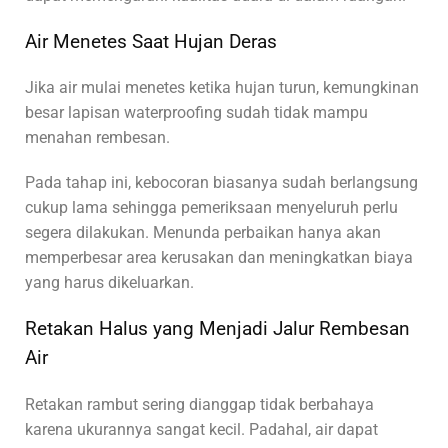
Air Menetes Saat Hujan Deras
Jika air mulai menetes ketika hujan turun, kemungkinan
besar lapisan waterproofing sudah tidak mampu
menahan rembesan.
Pada tahap ini, kebocoran biasanya sudah berlangsung
cukup lama sehingga pemeriksaan menyeluruh perlu
segera dilakukan. Menunda perbaikan hanya akan
memperbesar area kerusakan dan meningkatkan biaya
yang harus dikeluarkan.
Retakan Halus yang Menjadi Jalur Rembesan
Air
Retakan rambut sering dianggap tidak berbahaya
karena ukurannya sangat kecil. Padahal, air dapat