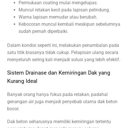
Permukaan coating mulai mengelupas.
Muncul retakan kecil pada lapisan pelindung.
Warna lapisan memudar atau berubah.
Kebocoran muncul kembali meskipun sebelumnya
sudah pernah diperbaiki.
Dalam kondisi seperti ini, melakukan penambalan pada
satu titik biasanya tidak cukup. Pelapisan ulang secara
menyeluruh sering kali menjadi solusi yang lebih efektif.
Sistem Drainase dan Kemiringan Dak yang
Kurang Ideal
Banyak orang hanya fokus pada retakan, padahal
genangan air juga menjadi penyebab utama dak beton
bocor.
Dak beton seharusnya memiliki kemiringan tertentu