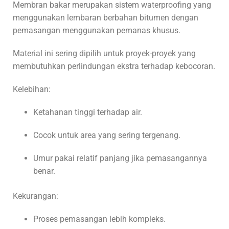
Membran bakar merupakan sistem waterproofing yang
menggunakan lembaran berbahan bitumen dengan
pemasangan menggunakan pemanas khusus.
Material ini sering dipilih untuk proyek-proyek yang
membutuhkan perlindungan ekstra terhadap kebocoran.
Kelebihan:
Ketahanan tinggi terhadap air.
Cocok untuk area yang sering tergenang.
Umur pakai relatif panjang jika pemasangannya
benar.
Kekurangan:
Proses pemasangan lebih kompleks.