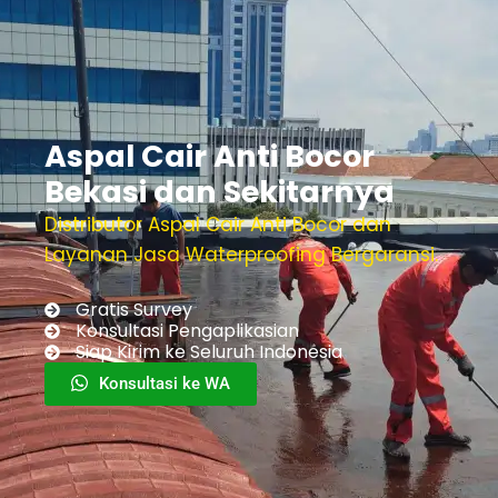
Aspal Cair Anti Bocor
Bekasi dan Sekitarnya
Distributor Aspal Cair Anti Bocor dan
Layanan Jasa Waterproofing Bergaransi.
Gratis Survey
Konsultasi Pengaplikasian
Siap Kirim ke Seluruh Indonesia
Konsultasi ke WA