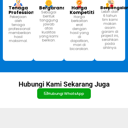
Tenaga
Bergaransi
Harga
Berpengala
Professional
Kompetitif
Lebih dari
Sebagai
6 tahun
bentuk
Pekerjaan
Harga
tim kami
tanggung
oleh
berkaitan
makan
jawab
tenaga
erat
asam
atas
professional
dengan
garam di
kualitas
memberikan
hasil yang
project ini,
yang kami
hasil
di
serahkan
berikan.
maksimal.
dapatkan,
pada
mari di
ahlinya.
bicarakan.
Hubungi Kami Sekarang Juga
Hubungi WhatsApp