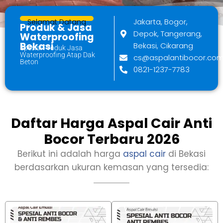
Jakarta, Bogor,
Selamat Datang
Produk & Jasa
Depok, Tangerang,
Waterproofing
Bekasi
Bekasi, Cikarang
Spesial Produk Jasa
Waterproofing Atap Dak
cs@aspalantibocor.co
Beton
0821-1237-7783
Daftar Harga Aspal Cair Anti
Bocor Terbaru 2026
Berikut ini adalah harga
aspal cair
di Bekasi
berdasarkan ukuran kemasan yang tersedia: