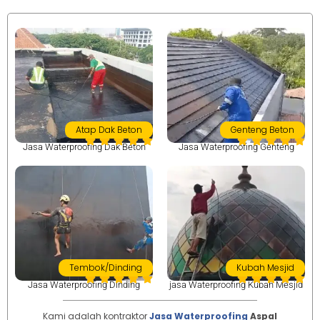
Atap Dak Beton
Genteng Beton
Jasa Waterproofing Dak Beton
Jasa Waterproofing Genteng
Tembok/Dinding
Kubah Mesjid
Jasa Waterproofing Dinding
jasa Waterproofing Kubah Mesjid
Kami adalah kontraktor
Jasa Waterproofing
Aspal