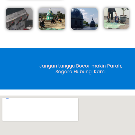
Jangan tunggu Bocor makin Parah,
Segera Hubungi Kami